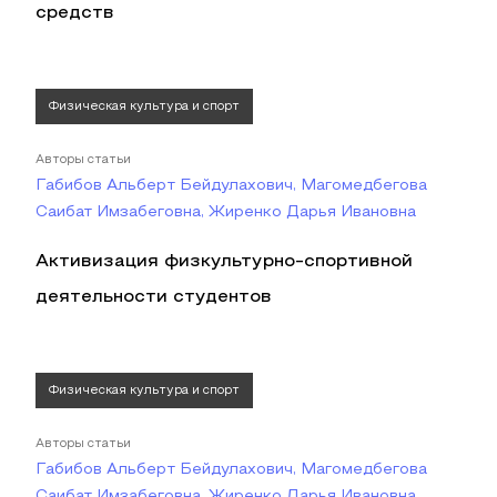
средств
Физическая культура и спорт
Авторы статьи
Габибов Альберт Бейдулахович, Магомедбегова
Саибат Имзабеговна, Жиренко Дарья Ивановна
Активизация физкультурно-спортивной
деятельности студентов
Физическая культура и спорт
Авторы статьи
Габибов Альберт Бейдулахович, Магомедбегова
Саибат Имзабеговна, Жиренко Дарья Ивановна