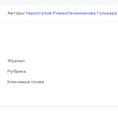
Автор
ы
:
Черноталов Роман
Овчинникова Гульнара
Журнал
Рубрика
Ключевые слова