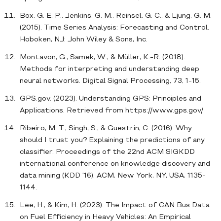
Box, G. E. P., Jenkins, G. M., Reinsel, G. C., & Ljung, G. M.
(2015). Time Series Analysis: Forecasting and Control.
Hoboken, NJ: John Wiley & Sons, Inc.
Montavon, G., Samek, W., & Müller, K.-R. (2018).
Methods for interpreting and understanding deep
neural networks. Digital Signal Processing, 73, 1-15.
GPS.gov. (2023). Understanding GPS: Principles and
Applications. Retrieved from https://www.gps.gov/
Ribeiro, M. T., Singh, S., & Guestrin, C. (2016). Why
should I trust you? Explaining the predictions of any
classifier. Proceedings of the 22nd ACM SIGKDD
international conference on knowledge discovery and
data mining (KDD '16). ACM, New York, NY, USA, 1135-
1144.
Lee, H., & Kim, H. (2023). The Impact of CAN Bus Data
on Fuel Efficiency in Heavy Vehicles: An Empirical