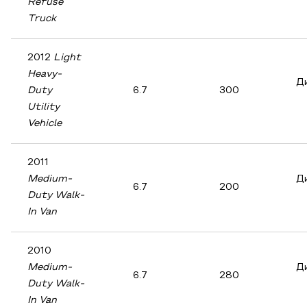
Refuse
Truck
2012
Light
Heavy-
Д
Duty
6.7
300
Utility
Vehicle
2011
Medium-
Д
6.7
200
Duty Walk-
In Van
2010
Medium-
Д
6.7
280
Duty Walk-
In Van