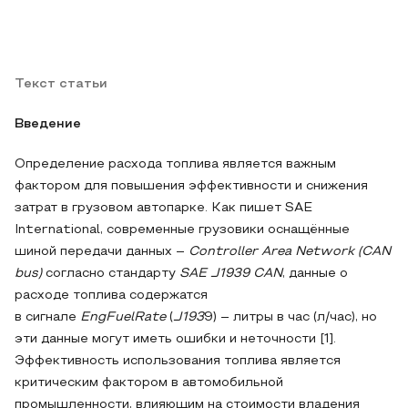
Текст статьи
Введение
Определение расхода топлива является важным
фактором для повышения эффективности и снижения
затрат в грузовом автопарке. Как пишет SAE
International, современные грузовики оснащённые
шиной передачи данных –
Controller
Area Network (CAN
bus)
согласно стандарту
SAE J1939 CAN
, данные о
расходе топлива содержатся
в сигнале
EngFuelRate
(
J193
9) – литры в час (л/час), но
эти данные могут иметь ошибки и неточности [1].
Эффективность использования топлива является
критическим фактором в автомобильной
промышленности, влияющим на стоимости владения