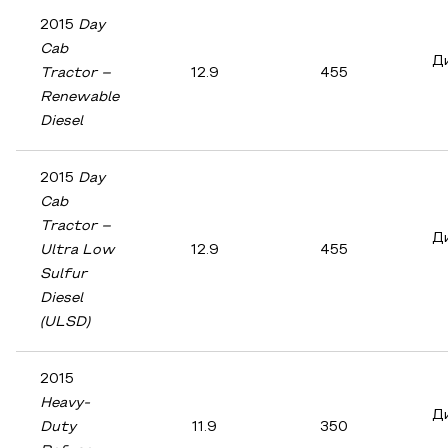
2015
Day
Cab
Д
Tractor –
12.9
455
Renewable
Diesel
2015
Day
Cab
Tractor –
Д
Ultra Low
12.9
455
Sulfur
Diesel
(ULSD)
2015
Heavy-
Д
Duty
11.9
350