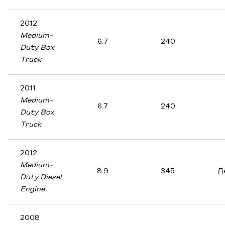
2012
Medium-
6.7
240
Duty Box
Truck
2011
Medium-
6.7
240
Duty Box
Truck
2012
Medium-
8.9
345
Д
Duty Diesel
Engine
2008