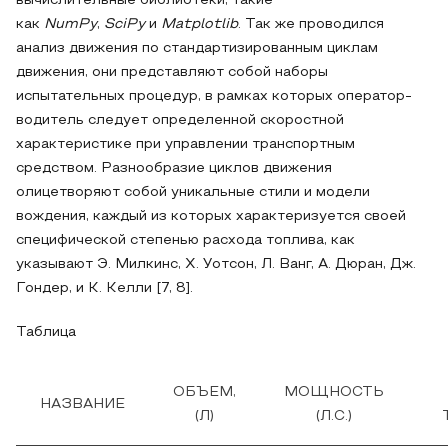
вычислительные библиотеки, такие
как
NumPy
,
SciPy
и
Matplotlib
. Так же проводился
анализ движения по стандартизированным циклам
движения, они представляют собой наборы
испытательных процедур, в рамках которых оператор-
водитель следует определенной скоростной
характеристике при управлении транспортным
средством. Разнообразие циклов движения
олицетворяют собой уникальные стили и модели
вождения, каждый из которых характеризуется своей
специфической степенью расхода топлива, как
указывают Э. Милкинс, Х. Уотсон, Л. Ванг, А. Дюран, Дж.
Гондер, и К. Келли [7, 8].
Таблица
ОБЪЕМ,
МОЩНОСТЬ
НАЗВАНИЕ
(Л)
(Л.С.)