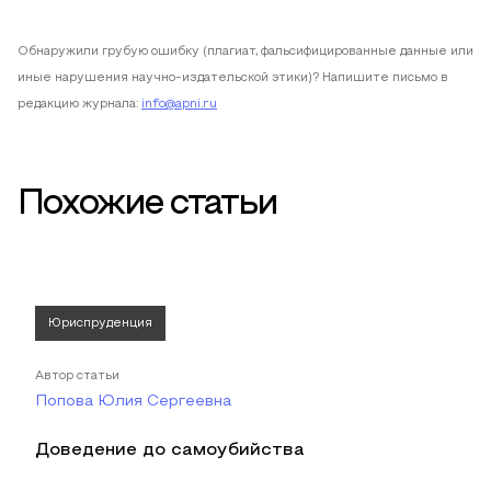
Обнаружили грубую ошибку (плагиат, фальсифицированные данные или
иные нарушения научно-издательской этики)? Напишите письмо в
редакцию журнала:
info@apni.ru
Похожие статьи
Юриспруденция
Автор статьи
Попова Юлия Сергеевна
Доведение до самоубийства