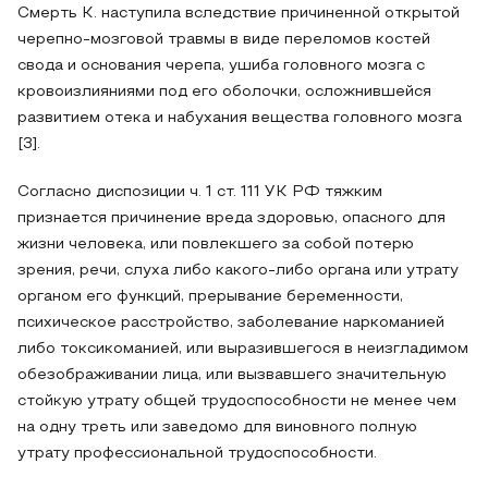
Смерть К. наступила вследствие причиненной открытой
черепно-мозговой травмы в виде переломов костей
свода и основания черепа, ушиба головного мозга с
кровоизлияниями под его оболочки, осложнившейся
развитием отека и набухания вещества головного мозга
[3].
Согласно диспозиции ч. 1 ст. 111 УК РФ тяжким
признается причинение вреда здоровью, опасного для
жизни человека, или повлекшего за собой потерю
зрения, речи, слуха либо какого-либо органа или утрату
органом его функций, прерывание беременности,
психическое расстройство, заболевание наркоманией
либо токсикоманией, или выразившегося в неизгладимом
обезображивании лица, или вызвавшего значительную
стойкую утрату общей трудоспособности не менее чем
на одну треть или заведомо для виновного полную
утрату профессиональной трудоспособности.