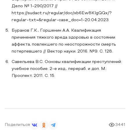
Дело № 1-290/2017 //
https://sudact.ru/regular/doc/xb6Ew8KIgQQx/?
regular-txt=&regular-case_doc=1-20.04.2023.
Буранов Г.К., Горшенин А.А. Квалификация
причинения тяжкого вреда здоровью в состоянии
аффекта, повлекшего по неосторожности смерть
потерпевшего // Вектор науки. 2016. №9. С. 128.
Савельева В.С. Основы квалификации преступлений:
учебное пособие. 2-е изд., перераб. и доп. М.:
Проспект, 2011. С. 15.
Поделиться
3441