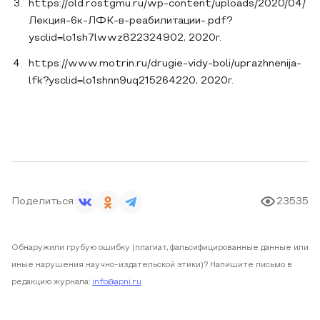
https://old.rostgmu.ru/wp-content/uploads/2020/04/
Лекция-6к-ЛФК-в-реабилитации-.pdf?
ysclid=lo1sh7lwwz822324902, 2020г.
https://www.motrin.ru/drugie-vidy-boli/uprazhnenija-
lfk?ysclid=lo1shnn9uq215264220, 2020г.
Поделиться
23535
Обнаружили грубую ошибку (плагиат, фальсифицированные данные или
иные нарушения научно-издательской этики)? Напишите письмо в
редакцию журнала:
info@apni.ru