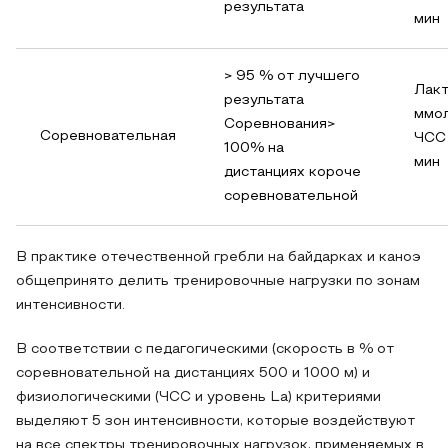
результата
мин
> 95 % от лучшего
Лакт
результата
ммо
Соревнования>
Соревновательная
ЧСС 
100% на
мин
дистанциях короче
соревновательной
В практике отечественной гребли на байдарках и каноэ
общепринято делить тренировочные нагрузки по зонам
интенсивности.
В соответствии с педагогическими (скорость в % от
соревновательной на дистанциях 500 и 1000 м) и
физиологическими (ЧСС и уровень La) критериями
выделяют 5 зон интенсивности, которые воздействуют
на все спектры тренировочных нагрузок, применяемых в