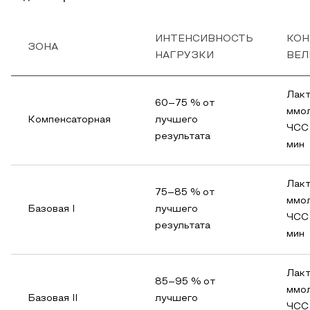
ИНТЕНСИВНОСТЬ
КОН
ЗОНА
НАГРУЗКИ
ВЕЛ
Лакт
60–75 % от
ммо
Компенсаторная
лучшего
ЧСС 
результата
мин
Лакт
75–85 % от
ммо
Базовая I
лучшего
ЧСС 
результата
мин
Лакт
85–95 % от
ммо
Базовая II
лучшего
ЧСС 