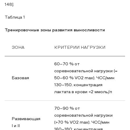
148].
Таблица 1
Тренировочные зоны развития выносливости
ЗОНА
КРИТЕРИИ НАГРУЗКИ
60–70 % от
соревновательной нагрузки (=
Базовая
50–60 % VO2 max); ЧСС/мин
130–150; концентрация
лактата в крови <2 ммоль/л
70–90 % от
соревновательной нагрузки
Развивающая
(>70 % VO2 max); ЧСС/мин
I и II
160–180; концентрация