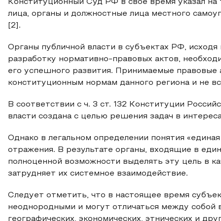
Конституционный Суд РФ в свое время указал на т
лица, органы и должностные лица местного самоу
[2].
Органы публичной власти в субъектах РФ, исходя
разработку нормативно-правовых актов, необход
его успешного развития. Принимаемые правовые 
конституционным нормам данного региона и не вс
В соответствии с ч. 3 ст. 132 Конституции Росси
власти создана с целью решения задач в интереса
Однако в легальном определении понятия «единая
отражения. В результате органы, входящие в един
полноценной возможности выделять эту цель в ка
затрудняет их системное взаимодействие.
Следует отметить, что в настоящее время субъе
неоднородными и могут отличаться между собой 
географических, экономических, этнических и друг