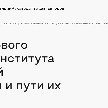
енции
Руководство для авторов
равового регулирования института конституционной ответствен
вого
института
й
 и пути их