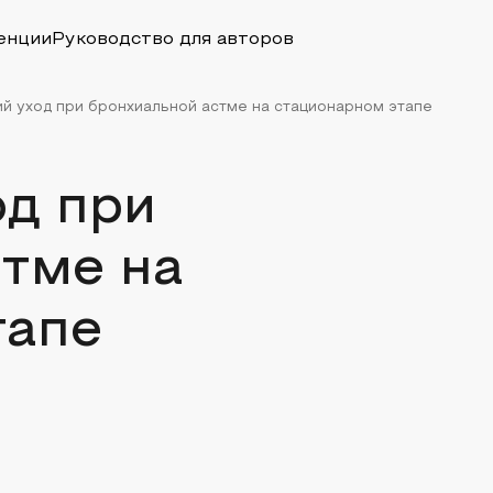
енции
Руководство для авторов
й уход при бронхиальной астме на стационарном этапе
од при
тме на
тапе