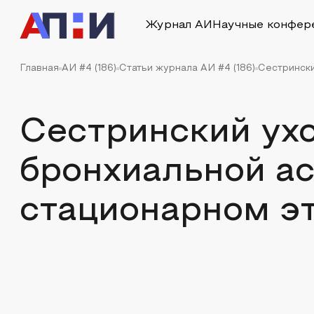
Журнал АИ
Научные конфер
Главная
АИ #4 (186)
Статьи журнала АИ #4 (186)
Сестрински
Сестринский ух
бронхиальной ас
стационарном э