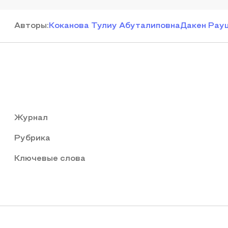
Автор
ы
:
Коканова Тулиу Абуталиповна
Дакен Рау
Журнал
Рубрика
Ключевые слова