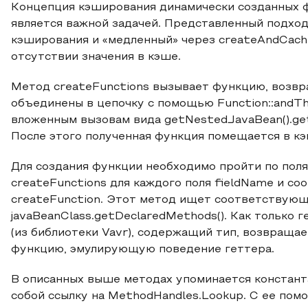
Концепция кэширования динамически созданных 
является важной задачей. Представленный подход 
кэширования и «медленный» через createAndCach
отсутствии значения в кэше.
Метод createFunctions вызывает функцию, возв
объединены в цепочку с помощью Function::andT
вложенным вызовам вида getNestedJavaBean().get
После этого полученная функция помещается в к
Для создания функции необходимо пройти по поля
createFunctions для каждого поля fieldName и с
createFunction. Этот метод ищет соответствующ
javaBeanClass.getDeclaredMethods(). Как только 
(из библиотеки Vavr), содержащий тип, возвраща
функцию, эмулирующую поведение геттера.
В описанных выше методах упоминается констант
собой ссылку на MethodHandles.Lookup. С ее помо