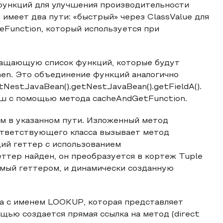
функций для улучшения производительности
имеет два пути: «быстрый» через ClassValue для
eFunction, который используется при
ращающую список функций, которые будут
hen. Это объединение функций аналогично
NestJavaBean().getNestJavaBean().getFieldA().
эш с помощью метода cacheAndGetFunction.
м в указанном пути. Изложенный метод
оответствующего класса вызывает метод
ий геттер с использованием
геттер найден, он преобразуется в кортеж Tuple
емый геттером, и динамически созданную
а с именем LOOKUP, которая представляет
щью создается прямая ссылка на метод (direct