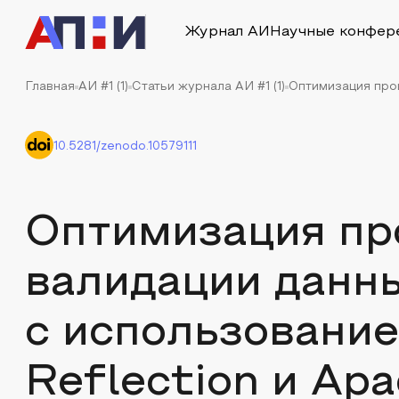
Журнал АИ
Научные конфер
Главная
АИ #1 (1)
Статьи журнала АИ #1 (1)
Оптимизация проц
10.5281/zenodo.10579111
Оптимизация пр
валидации данны
с использование
Reflection и A