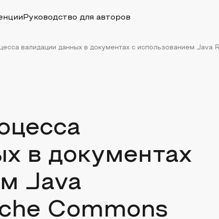
енции
Руководство для авторов
есса валидации данных в документах с использованием Java Re
оцесса
х в документах
м Java
pache Commons