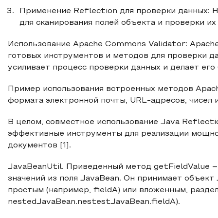
Применение Reflection для проверки данных: Н
для сканирования полей объекта и проверки и
Использование Apache Commons Validator: Apach
готовых инструментов и методов для проверки дан
усиливает процесс проверки данных и делает его 
Пример использования встроенных методов Apac
формата электронной почты, URL-адресов, чисел и
В целом, совместное использование Java Reflect
эффективные инструменты для реализации мощной
документов [1].
JavaBeanUtil. Приведенный метод getFieldValue 
значений из поля JavaBean. Он принимает объект 
простым (например, fieldA) или вложенным, разде
nestedJavaBean.nestestJavaBean.fieldA).