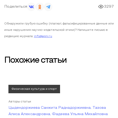
Поделиться
3297
Обнаружили грубую ошибку (плагиат, фальсифицированные данные или
иные нарушения научно-издательской этики)? Напишите письмо в
редакцию журнала:
info@apni.ru
Похожие статьи
Физическая культура и спорт
Авторы статьи
Цыдендоржиева Санжита Раднадоржиевна, Тазова
Алиса Александровна, Фадеева Ульяна Михайловна