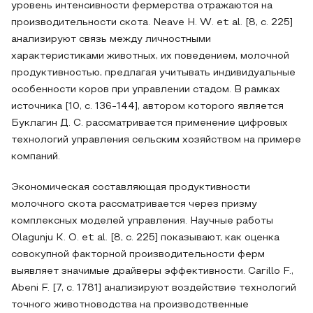
уровень интенсивности фермерства отражаются на
производительности скота. Neave H. W. et al. [8, с. 225]
анализируют связь между личностными
характеристиками животных, их поведением, молочной
продуктивностью, предлагая учитывать индивидуальные
особенности коров при управлении стадом. В рамках
источника [10, с. 136-144], автором которого является
Буклагин Д. С. рассматривается применение цифровых
технологий управления сельским хозяйством на примере
компаний.
Экономическая составляющая продуктивности
молочного скота рассматривается через призму
комплексных моделей управления. Научные работы
Olagunju K. O. et al. [8, с. 225] показывают, как оценка
совокупной факторной производительности ферм
выявляет значимые драйверы эффективности. Carillo F.,
Abeni F. [7, с. 1781] анализируют воздействие технологий
точного животноводства на производственные