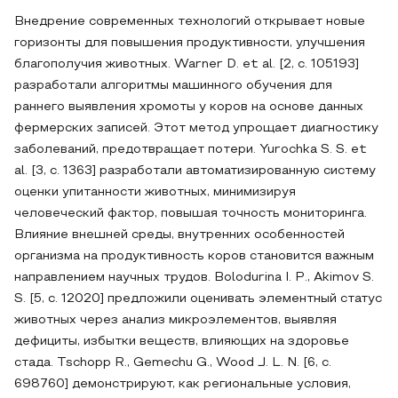
Внедрение современных технологий открывает новые
горизонты для повышения продуктивности, улучшения
благополучия животных. Warner D. et al. [2, с. 105193]
разработали алгоритмы машинного обучения для
раннего выявления хромоты у коров на основе данных
фермерских записей. Этот метод упрощает диагностику
заболеваний, предотвращает потери. Yurochka S. S. et
al. [3, с. 1363] разработали автоматизированную систему
оценки упитанности животных, минимизируя
человеческий фактор, повышая точность мониторинга.
Влияние внешней среды, внутренних особенностей
организма на продуктивность коров становится важным
направлением научных трудов. Bolodurina I. P., Akimov S.
S. [5, с. 12020] предложили оценивать элементный статус
животных через анализ микроэлементов, выявляя
дефициты, избытки веществ, влияющих на здоровье
стада. Tschopp R., Gemechu G., Wood J. L. N. [6, с.
698760] демонстрируют, как региональные условия,