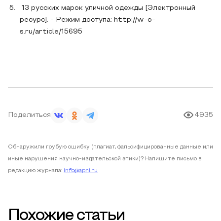
13 русских марок уличной одежды [Электронный
ресурс]. - Режим доступа: http://w-o-
s.ru/article/15695
Поделиться
4935
Обнаружили грубую ошибку (плагиат, фальсифицированные данные или
иные нарушения научно-издательской этики)? Напишите письмо в
редакцию журнала:
info@apni.ru
Похожие статьи