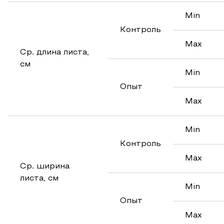
Min
Контроль
Max
Ср. длина листа,
см
Min
Опыт
Max
Min
Контроль
Max
Ср. ширина
листа, см
Min
Опыт
Max