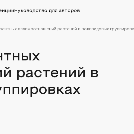
енции
Руководство для авторов
рентных взаимоотношений растений в поливидовых группировк
нтных
й растений в
уппировках