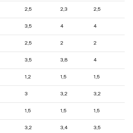
2,5
2,3
2,5
3,5
4
4
2,5
2
2
3,5
3,8
4
1,2
1,5
1,5
3
3,2
3,2
1,5
1,5
1,5
3,2
3,4
3,5