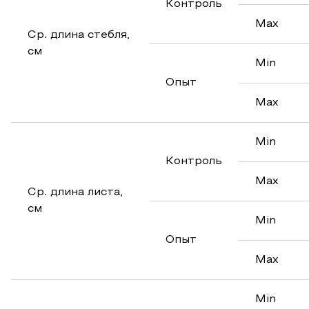
Контроль
Max
Ср. длина стебля,
см
Min
Опыт
Max
Min
Контроль
Max
Ср. длина листа,
см
Min
Опыт
Max
Min