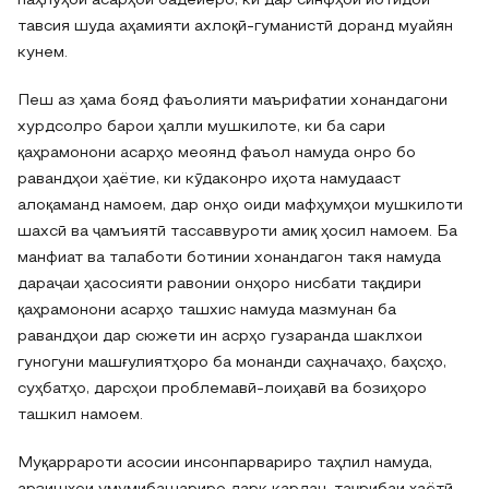
паҳлӯҳои асарҳои бадеиеро, ки дар синфҳои ибтидоӣ
тавсия шуда аҳамияти ахлоқӣ-гуманистӣ доранд муайян
кунем.
Пеш аз ҳама бояд фаъолияти маърифатии хонандагони
хурдсолро барои ҳалли мушкилоте, ки ба сари
қаҳрамонони асарҳо меоянд фаъол намуда онро бо
равандҳои ҳаётие, ки кӯдаконро иҳота намудааст
алоқаманд намоем, дар онҳо оиди мафҳумҳои мушкилоти
шахсӣ ва ҷамъиятӣ тассаввуроти амиқ ҳосил намоем. Ба
манфиат ва талаботи ботинии хонандагон такя намуда
дараҷаи ҳасосияти равонии онҳоро нисбати тақдири
қаҳрамонони асарҳо ташхис намуда мазмунан ба
равандҳои дар сюжети ин асрҳо гузаранда шаклхои
гуногуни машғулиятҳоро ба монанди саҳначаҳо, баҳсҳо,
суҳбатҳо, дарсҳои проблемавӣ-лоиҳавӣ ва бозиҳоро
ташкил намоем.
Муқаррароти асосии инсонпарвариро таҳлил намуда,