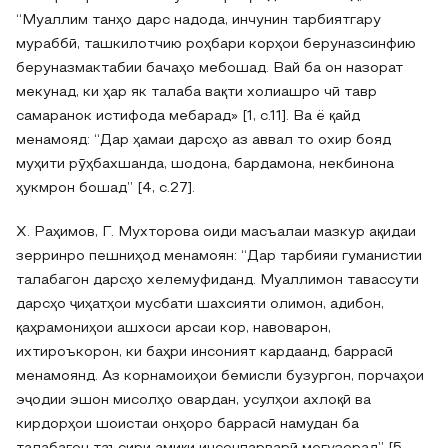
“Муаллим танҳо дарс надода, инчунин тарбиятгару
мураббӣ, ташкилотчию роҳбари корҳои беруназсинфию
беруназмактабии бачаҳо мебошад. Вай ба он назорат
мекунад, ки ҳар як талаба вақти холиашро чӣ тавр
самаранок истифода мебарад» [1, с.11]. Ва ё қайд
менамояд: “Дар ҳамаи дарсҳо аз аввал то охир бояд
муҳити рӯҳбахшанда, шодона, бардамона, некбинона
ҳукмрон бошад” [4, с.27].
Х. Раҳимов, Г. Мухторова оиди масъалаи мазкур ақидаи
зерринро пешниҳод менамоян: “Дар тарбияи гуманистии
талабагон дарсҳо хелемуфиданд. Муаллимон тавассути
дарсҳо ҷиҳатҳои мусбати шахсияти олимон, адибон,
қаҳрамониҳои ашхоси арсаи кор, навоварон,
ихтироъкорон, ки баҳри инсоният кардаанд, баррасӣ
менамоянд. Аз корнамоиҳои бемисли бузургон, порчаҳои
эҷодии эшон мисолҳо овардан, усулҳои ахлоқӣ ва
кирдорҳои шоистаи онҳоро баррасӣ намудан ба