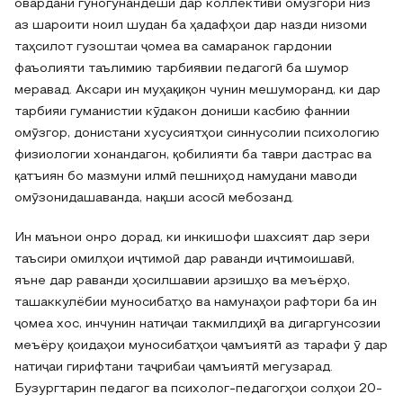
овардани гуногунандешӣ дар коллективи омӯзгорӣ низ
аз шароити ноил шудан ба ҳадафҳои дар назди низоми
таҳсилот гузоштаи ҷомеа ва самаранок гардонии
фаъолияти таълимию тарбиявии педагогӣ ба шумор
меравад. Аксари ин муҳақиқон чунин мешуморанд, ки дар
тарбияи гуманистии кӯдакон дониши касбию фаннии
омӯзгор, донистани хусусиятҳои синнусолии психологию
физиологии хонандагон, қобилияти ба таври дастрас ва
қатъиян бо мазмуни илмӣ пешниҳод намудани маводи
омӯзонидашаванда, нақши асосӣ мебозанд.
Ин маънои онро дорад, ки инкишофи шахсият дар зери
таъсири омилҳои иҷтимоӣ дар раванди иҷтимоишавӣ,
яъне дар раванди ҳосилшавии арзишҳо ва меъёрҳо,
ташаккулёбии муносибатҳо ва намунаҳои рафтори ба ин
ҷомеа хос, инчунин натиҷаи такмилдиҳӣ ва дигаргунсозии
меъёру қоидаҳои муносибатҳои ҷамъиятӣ аз тарафи ӯ дар
натиҷаи гирифтани таҷрибаи ҷамъиятӣ мегузарад.
Бузургтарин педагог ва психолог-педагогҳои солҳои 20-