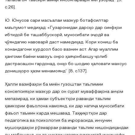
талабагон таъсири амиқи инсонпарварӣ мегузорад” [5,
с.26].
Ю. Юнусов сари масъалаи мазкур ботафсилтар
маълумот медиҳад: «Гузаронидаи дарсҳо дар синфҳои
ибтидоӣ бе ташаббускорӣ, муносибати эҷодӣ ва
ҷӯяндагию навоварӣ даст намедиҳад. Кори хониш ба
хонандагони хурдсол басо вазнин аст. Агар муаллим
ҳангоми баёни мавзуъ онро ҳаяҷонбахшу ҷолиб
дастрасашон гардонад, онҳо бо шодию ҳаловати махсус
донишҳоро ҳазм менамоянд” [8, с.137].
Ҳалли вазифаҳои ба миён гузоштаи таълимии
консепсияҳои мазкур дар он сурат муваффақона анҷом
мепазирад, ки ҳамаи субъектҳои раванди таълим
ҳамкории фаъолона намоянд, ки дар натиҷа муносибати
фаъол таъмин карда мешавад. Таҳқиқотҳои дар
педагогика ва психология ба иҷрорасида, инчунин
мушоҳидаҳои рӯзмарраи раванди таълим нишондиҳандаи