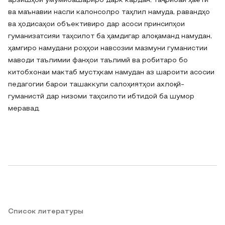
арзишҳои умумибашариро дарк кардан, таҷрибаи ҳаётӣ
ва маънавии насли калонсолро таҳлил намуда, равандҳо
ва ҳодисаҳои объективиро дар асоси принсипҳои
гуманизатсияи таҳсилот ба ҳамдигар алоқаманд намудан,
ҳамгиро намудани роҳҳои навсозии мазмуни гуманистии
маводи таълимии фанҳои таълимӣ ва робитаро бо
китобхонаи мактаб мустҳкам намудан аз шароити асосии
педагогии барои ташаккули салоҳиятҳои ахлоқӣ-
гуманистӣ дар низоми таҳсилоти ибтидоӣ ба шумор
меравад.
Список литературы