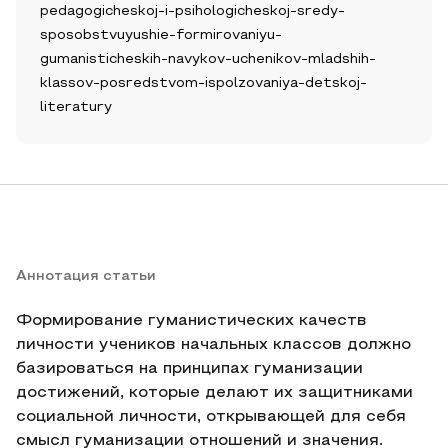
pedagogicheskoj-i-psihologicheskoj-sredy-
sposobstvuyushie-formirovaniyu-
gumanisticheskih-navykov-uchenikov-mladshih-
klassov-posredstvom-ispolzovaniya-detskoj-
literatury
Аннотация статьи
Формирование гуманистических качеств
личности учеников начальных классов должно
базироваться на принципах гуманизации
достижений, которые делают их защитниками
социальной личности, открывающей для себя
смысл гуманизации отношений и значения.