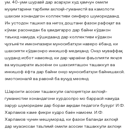
ум, 40-уми шуравӣ дар асарҳои худ ҳамчун омили
муҳимтарини тарбияи ахлоқӣ-гуманистӣ ва камолоти
шахсии хонандагон коллективи синфиро шуморидаанд.
Ин устодон ташкил ва нигоҳ доштани фазои рафоқат ва
кӯмак расонидан ба ҳамдигарро дар байни кӯдакон
таъкид намуда, кӯшидаанд дар коллективи кӯдакон
ҷузъиёти имконпазири муносибатҳои наверо ёбанд, ки
шахсияти кӯдаконро инкишоф медиҳанд. Онҳо муваффақ
шуданд исбот намоянд, ки дар ҷараёни фаъолияти якҷоя
ва муоширати аъзоёни он шахсияташон ташаккул ва
инкишоф ёфта дар байни онҳо муносибатҳои байнишахсӣ,
эмотсионалӣ ва равонӣ ба вуҷуд меоянд.
Шароити асосии ташаккули салоҳиятҳои ахлоқӣ-
гуманистии хонандагони хурдсолро мо баррасӣ намуда
зарур шуморидем дар бораи ақидаи педагоги бузург И.Ф.
Харламов каме фикри худро баён намоем. И.Ф.
Харламов чунин мешуморад, ки фазои баланди ахлоқӣ
дар муасиссаи таълимӣ омили асосии ташаккули ахлоқи