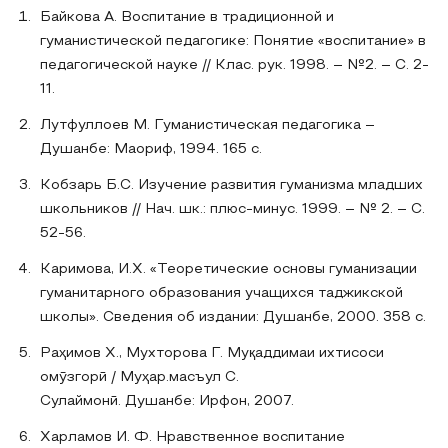
Байкова A. Воспитание в традиционной и
гуманистической педагогике: Понятие «воспитание» в
педагогической науке // Клас. рук. 1998. – №2. – С. 2-
11.
Лутфуллоев М. Гуманистическая педагогика –
Душанбе: Маориф, 1994. 165 с.
Кобзарь Б.С. Изучение развития гуманизма младших
школьников // Нач. шк.: плюс-минус. 1999. – № 2. – С.
52-56.
Каримова, И.Х. «Теоретические основы гуманизации
гуманитарного образования учащихся таджикской
школы». Сведения об издании: Душанбе, 2000. 358 c.
Раҳимов Х., Мухторова Г. Муқаддимаи ихтисоси
омӯзгорӣ / Муҳар.масъул С.
Сулаймонӣ. Душанбе: Ирфон, 2007.
Харламов И. Ф. Нравственное воспитание