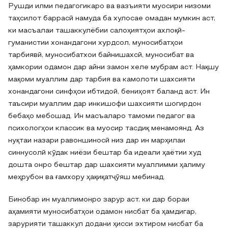
Рушди илми педагогикаро ва вазъияти муосири низоми
таҳсилот баррасӣ намуда ба хулосае омадан мумкин аст,
ки масъалаи ташаккулёбии салоҳиятҳои ахлоқӣ-
гуманистии хонандагони хурдсол, муносибатҳои
тарбиявӣ, муносибатхои байнишахсӣ, муносибат ва
ҳамкории одамон дар айни замон хеле мубрам аст. Нақшу
мақоми муаллим дар тарбия ва камолоти шахсияти
хонандагони синфҳои ибтидоӣ, бениҳоят баланд аст. Ин
таъсири муаллим дар инкишофи шахсияти шогирдон
бебаҳо мебошад. Ин масъаларо тамоми педагог ва
психологҳои классик ва муосир тасдиқ менамоянд. Аз
нуқтаи назари равоншиносӣ низ дар ин марҳилаи
синнусолӣ кӯдак ниёзи бештар ба идеали ҳаётии худ
дошта онро бештар дар шахсияти муаллимми ҳалиму
меҳрубон ва ғамхору ҳақиқатҷӯяш мебинад.
Бинобар ин муаллимонро зарур аст, ки дар бораи
аҳамияти муносибатҳои одамон нисбат ба ҳамдигар,
зарурияти ташаккул додани ҳисси эхтиром нисбат ба