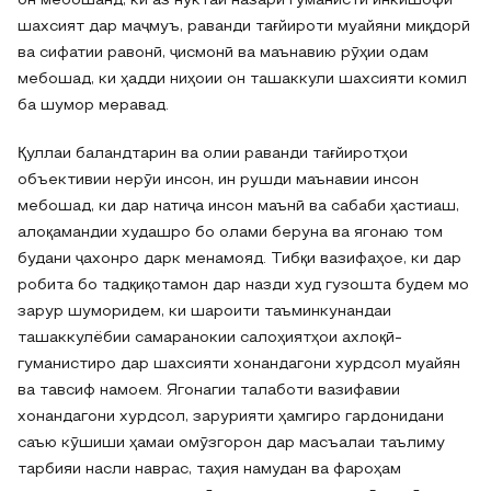
он мебошанд, ки аз нуктаи назари гуманистӣ инкишофи
шахсият дар маҷмуъ, раванди тағйироти муайяни миқдорӣ
ва сифатии равонӣ, ҷисмонӣ ва маънавию рӯҳии одам
мебошад, ки ҳадди ниҳоии он ташаккули шахсияти комил
ба шумор меравад.
Қуллаи баландтарин ва олии раванди тағйиротҳои
объективии нерӯи инсон, ин рушди маънавии инсон
мебошад, ки дар натиҷа инсон маънӣ ва сабаби ҳастиаш,
алоқамандии худашро бо олами беруна ва ягонаю том
будани ҷахонро дарк менамояд. Тибқи вазифаҳое, ки дар
робита бо тадқиқотамон дар назди худ гузошта будем мо
зарур шуморидем, ки шароити таъминкунандаи
ташаккулёбии самаранокии салоҳиятҳои ахлоқӣ-
гуманистиро дар шахсияти хонандагони хурдсол муайян
ва тавсиф намоем. Ягонагии талаботи вазифавии
хонандагони хурдсол, зарурияти ҳамгиро гардонидани
саъю кӯшиши ҳамаи омӯзгорон дар масъалаи таълиму
тарбияи насли наврас, таҳия намудан ва фароҳам