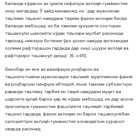
баланди кӯдакон аз ҷумла сифатҳои ахлоқӣ-гуманистии
онҳо мегардад. Ӯ қайд менамояд, ки “дар муассисаи
таълими ташкил намудани таҳияи фазои ахлоқии бисёр
баланде мебошад, ки ба тамоми ҷузъиёти сохтории
ташаккули шахсияти кӯдак таъсири мусбат расонида
тавонад, ниёзҳои ботинии ӯро ҳосил намуда ангезандаи
солими рафторашон гардида дар онҳо шуури ахлоқӣ ва
рафториро ташаккул диҳад” [6, с.65].
Бинобар ин яке аз вазифаҳои роҳбарон ва
ташкилотчиёни муассисаҳои таълимӣ, муаллимони фаннӣ
ва роҳбарони синфҳои ибтидоӣ, яъне тамоми субъектҳои
раванди таълиму тарбия ин таҳия намудани муҳит ва
шароити қулай барои ҳар як кӯдак мебошад, ки дар асоси
пригсипҳои гуманистии фаъолияти таълимӣ-тарбиявӣ
ташкил гардида, фазои ахлоқии он барои ташаккулёбии
салоҳиятҳои ахлоқӣ-гуманистии хонандагони хурдсол
оварда расонад.