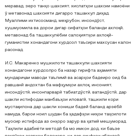
меравад, зеро танҳо шахсият, хислатҳои шахсии намоёни
ӯ метавонад шахсияти дигарро ташаккул диҳад.
Муаллими ихтисосманд, меҳрубон, инсондӯст,
хушмуомила ва дорои дигар сифатҳои баланди ахлоқӣ,
метавонад ба ташаккулёбии салоҳиятҳои ахлоқӣ-
гуманистии хонандагони хурдсол таъсири махсусан калон
расонад.
И.С. Макаренко мушкилоти ташаккули шахсияти
хонандагони хурдсолро ба назар гирифта аҳамияти
мундариҷаи маводи таълимӣ ва асарҳои бадеиро оид ба
равшанӣ андохтан ба мафҳумҳои ахлоқ, инсоният,
инсондӯстӣ, инсонпарварӣ табиатдӯстӣ, ватандӯстӣ, дар
шакли истифодаи манбаъҳои иловагӣ, ташкили кори
мустақилона дар шакли хониши бадеӣ баланд арзёбӣ
намуда, барои ноил шудан ба ҳадафҳои ниҳои таҳсилоти
муосир истифода аз онҳоро зарур ва ҳатмӣ мешуморад.
Таҳлили адабиёти методӣ ба мо имкон дод, ки баъзе