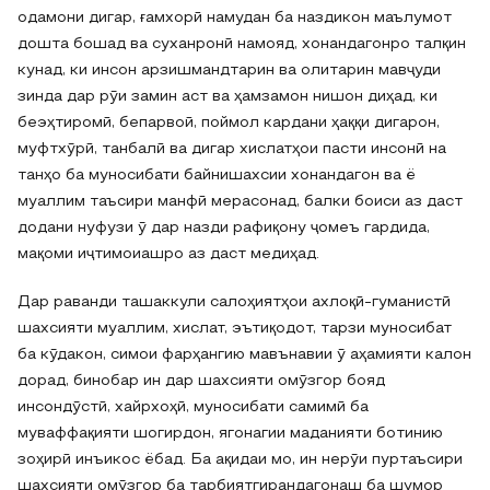
одамони дигар, ғамхорӣ намудан ба наздикон маълумот
дошта бошад ва суханронӣ намояд, хонандагонро талқин
кунад, ки инсон арзишмандтарин ва олитарин мавҷуди
зинда дар рӯи замин аст ва ҳамзамон нишон диҳад, ки
беэҳтиромӣ, бепарвоӣ, поймол кардани ҳаққи дигарон,
муфтхӯрӣ, танбалӣ ва дигар хислатҳои пасти инсонӣ на
танҳо ба муносибати байнишахсии хонандагон ва ё
муаллим таъсири манфӣ мерасонад, балки боиси аз даст
додани нуфузи ӯ дар назди рафиқону ҷомеъ гардида,
мақоми иҷтимоиашро аз даст медиҳад.
Дар раванди ташаккули салоҳиятҳои ахлоқӣ-гуманистӣ
шахсияти муаллим, хислат, эътиқодот, тарзи муносибат
ба кӯдакон, симои фарҳангию мавънавии ӯ аҳамияти калон
дорад, бинобар ин дар шахсияти омӯзгор бояд
инсондӯстӣ, хайрхоҳӣ, муносибати самимӣ ба
муваффақияти шогирдон, ягонагии маданияти ботинию
зоҳирӣ инъикос ёбад. Ба ақидаи мо, ин нерӯи пуртаъсири
шахсияти омӯзгор ба тарбиятгирандагонаш ба шумор