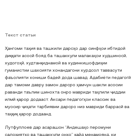
Текст статьи
Ҳангоми таҳия ва ташкили дарсҳо дар синфҳои ибтидоӣ
диққати асосӣ бояд ба ташаккули малакаҳои худшиносӣ,
худогоҳӣ, худтанқиднамоӣ ва худинкишофдиҳии
гуманистии шахсияти хонандагони хурдсол таввасути
фаъолияти хониши бадеӣ дода шавад. Адабиёти педагогӣ
дар тамоми давру замон дарсро ҳамчун шакли асосии
раванди таълим шинохта онро мавриди таҳлили ҷиддии
илмӣ қарор додааст. Аксари педагогҳои классик ва
муосир ҷиҳати тарбиявии дарсро низ мавриди баррасӣ ва
таҳқиқ қарор додаанд.
Лутфуллоев дар асарашон “Андешаҳо перомуни
салоҳиятҳо ва ташаккули онҳо” қайд менамоянд, ки