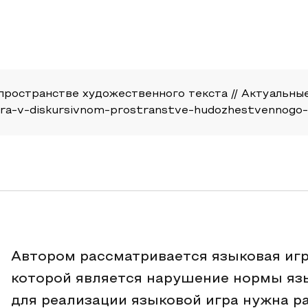
остранстве художественного текста // Актуальные ис
-igra-v-diskursivnom-prostranstve-hudozhestvennogo
Автором рассматривается языковая иг
которой является нарушение нормы язы
для реализации языковой игра нужна р