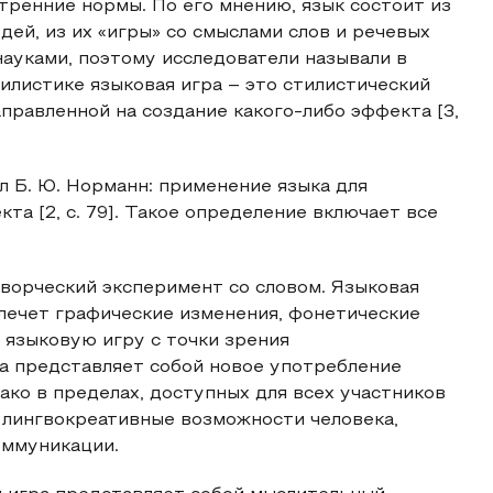
ренние нормы. По его мнению, язык состоит из
ей, из их «игры» со смыслами слов и речевых
науками, поэтому исследователи называли в
тилистике языковая игра – это стилистический
правленной на создание какого-либо эффекта [3,
 Б. Ю. Норманн: применение языка для
та [2, c. 79]. Такое определение включает все
ворческий эксперимент со словом. Языковая
влечет графические изменения, фонетические
я языковую игру с точки зрения
а представляет собой новое употребление
ако в пределах, доступных для всех участников
 лингвокреативные возможности человека,
оммуникации.