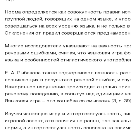
Норма определяется как совокупность правил ис
группой людей, говорящих на одном языке, и уп
совершаться на всех уровнях языка, и не только в 
Отклонения от правил совершаются преднамеренно,
Многие исследователи указывают на важность пр
речевыми ошибками, считая, что языковая игра ф
языка и особенностей стилистического употребле
Е. А. Рыбакова также подчеркивает важность раз
возникающих в результате речевой ошибки, и сл
Намеренное нарушение происходит с целью привл
речевому поведению, к «опыту» над единицами яз
Языковая игра – это «ошибка со смыслом» [3, c. 39]
Изучая языковую игру и интертекстуальность, лин
игровой аспект, эти понятия не равны, так как я
нормы, а интертекстуальность основана на взаимо