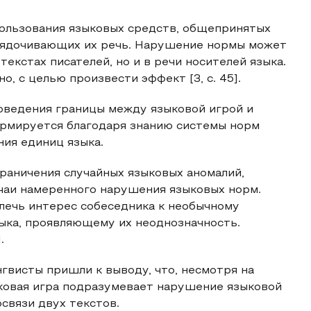
пользования языковых средств, общепринятых
орядочивающих их речь. Нарушение нормы может
текстах писателей, но и в речи носителей языка.
 с целью произвести эффект [3, c. 45].
оведения границы между языковой игрой и
ормируется благодаря знанию системы норм
ния единиц языка.
граничения случайных языковых аномалий,
учаи намеренного нарушения языковых норм.
ечь интерес собеседника к необычному
ыка, проявляющему их неоднозначность.
.
гвисты пришли к выводу, что, несмотря на
зыковая игра подразумевает нарушение языковой
связи двух текстов.