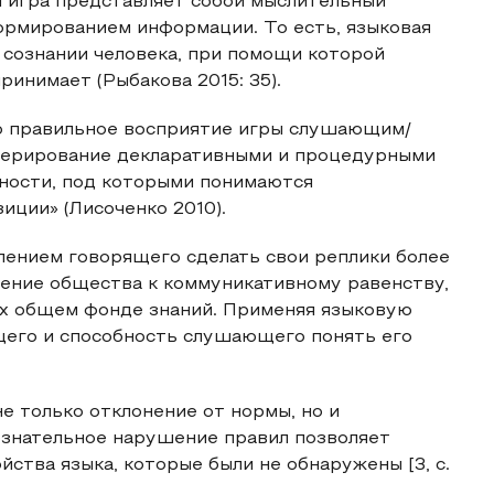
я игра представляет собой мыслительный
рмированием информации. То есть, языковая
 сознании человека, при помощи которой
ринимает (Рыбакова 2015: 35).
о правильное восприятие игры слушающим/
оперирование декларативными и процедурными
чности, под которыми понимаются
ции» (Лисоченко 2010).
лением говорящего сделать свои реплики более
ение общества к коммуникативному равенству,
х общем фонде знаний. Применяя языковую
щего и способность слушающего понять его
не только отклонение от нормы, но и
ознательное нарушение правил позволяет
ства языка, которые были не обнаружены [3, c.