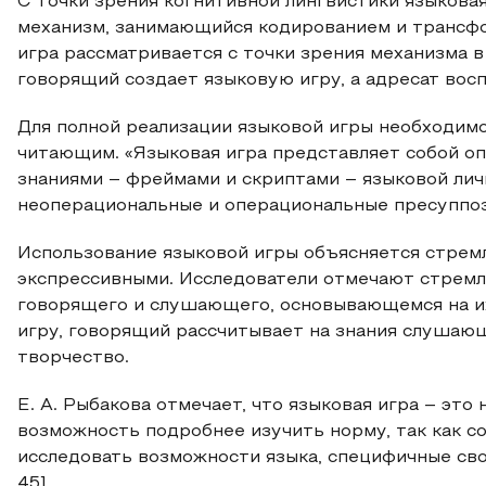
С точки зрения когнитивной лингвистики языкова
механизм, занимающийся кодированием и трансфо
игра рассматривается с точки зрения механизма в
говорящий создает языковую игру, а адресат восп
Для полной реализации языковой игры необходим
читающим. «Языковая игра представляет собой 
знаниями – фреймами и скриптами – языковой ли
неоперациональные и операциональные пресуппози
Использование языковой игры объясняется стрем
экспрессивными. Исследователи отмечают стремл
говорящего и слушающего, основывающемся на и
игру, говорящий рассчитывает на знания слушаю
творчество.
Е. А. Рыбакова отмечает, что языковая игра – это 
возможность подробнее изучить норму, так как с
исследовать возможности языка, специфичные свой
45].