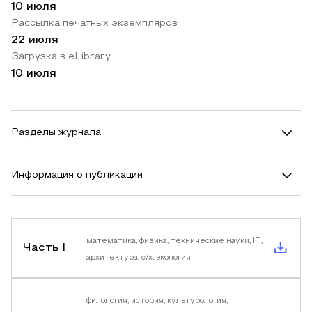
10 июля
Рассылка печатных экземпляров
22 июля
Загрузка в eLibrary
10 июля
Разделы журнала
Информация о публикации
математика, физика, технические науки, IT,
Часть I
архитектура, с/х, экология
филология, история, культурология,