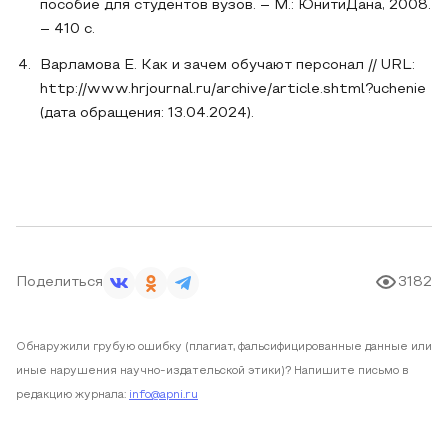
пособие для студентов вузов. – М.: ЮнитиДана, 2008.
– 410 с.
Варламова Е. Как и зачем обучают персонал // URL:
http://www.hrjournal.ru/archive/article.shtml?uchenie
(дата обращения: 13.04.2024).
Поделиться
3182
Обнаружили грубую ошибку (плагиат, фальсифицированные данные или
иные нарушения научно-издательской этики)? Напишите письмо в
редакцию журнала:
info@apni.ru