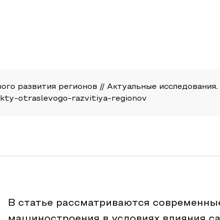
о развития регионов // Актуальные исследования. 20
kty-otraslevogo-razvitiya-regionov
В статье рассматриваются современны
машиностроения в условиях влияния са