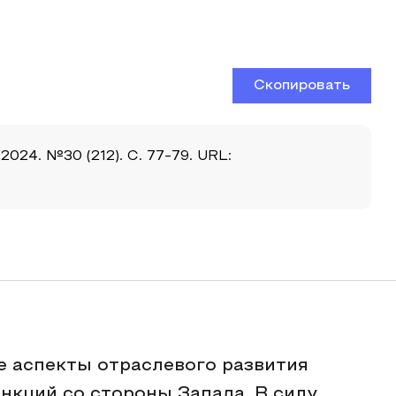
Скопировать
24. №30 (212). С. 77-79. URL:
е аспекты отраслевого развития
нкций со стороны Запада. В силу