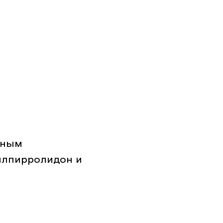
нным
илпирролидон и