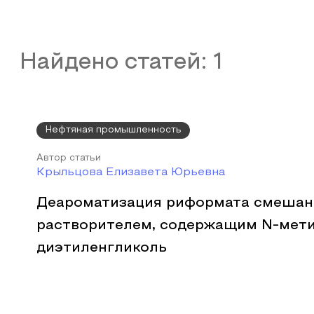
Найдено статей:
1
Нефтяная промышленность
Автор статьи
Крыльцова Елизавета Юрьевна
Деароматизация риформата смеша
растворителем, содержащим N-мет
диэтиленгликоль