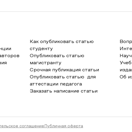
Как опубликовать статью
Вопр
нции
студенту
Инт
авторов
Опубликовать статью
Науч
вия
магистранту
Учеб
Срочная публикация статьи
изда
Опубликовать статью для
Об и
аттестации педагога
Заказать написание статьи
тельское соглашение
Публичная оферта