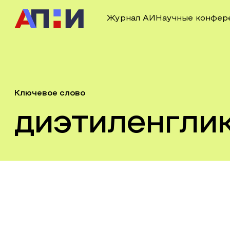
Журнал АИ
Научные конфер
Ключевое слово
диэтиленгли