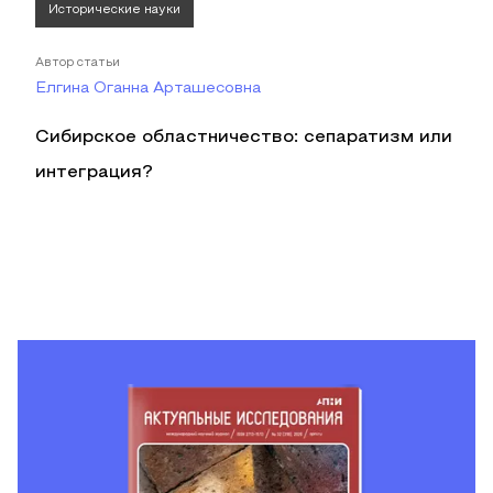
Исторические науки
Автор статьи
Елгина Оганна Арташесовна
Сибирское областничество: сепаратизм или
интеграция?