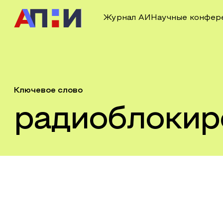
Журнал АИ
Научные конфер
Ключевое слово
радиоблокир