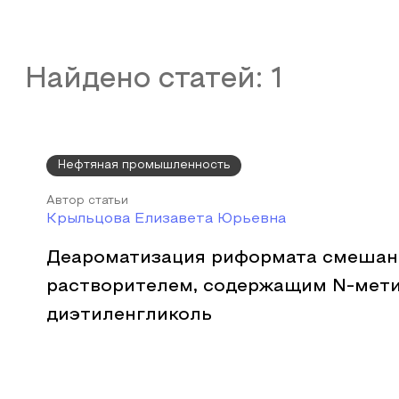
Найдено статей:
1
Нефтяная промышленность
Автор статьи
Крыльцова Елизавета Юрьевна
Деароматизация риформата смеша
растворителем, содержащим N-мет
диэтиленгликоль