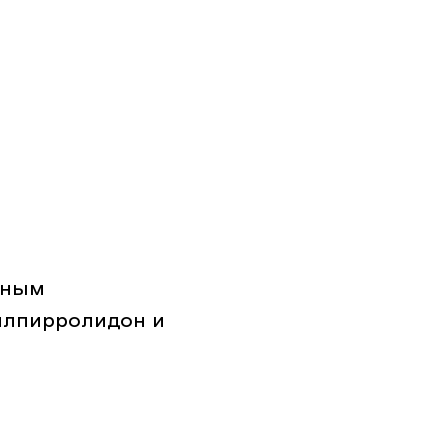
нным
илпирролидон и