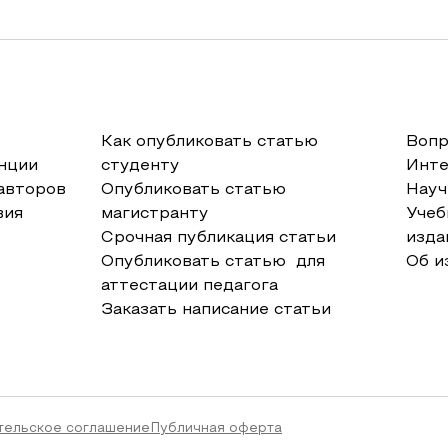
Как опубликовать статью
Вопр
нции
студенту
Инт
авторов
Опубликовать статью
Науч
вия
магистранту
Учеб
Срочная публикация статьи
изда
Опубликовать статью для
Об и
аттестации педагога
Заказать написание статьи
тельское соглашение
Публичная оферта