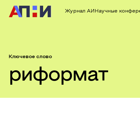
Журнал АИ
Научные конфер
Ключевое слово
риформат