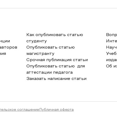
Как опубликовать статью
Вопр
нции
студенту
Инт
авторов
Опубликовать статью
Науч
вия
магистранту
Учеб
Срочная публикация статьи
изда
Опубликовать статью для
Об и
аттестации педагога
Заказать написание статьи
тельское соглашение
Публичная оферта