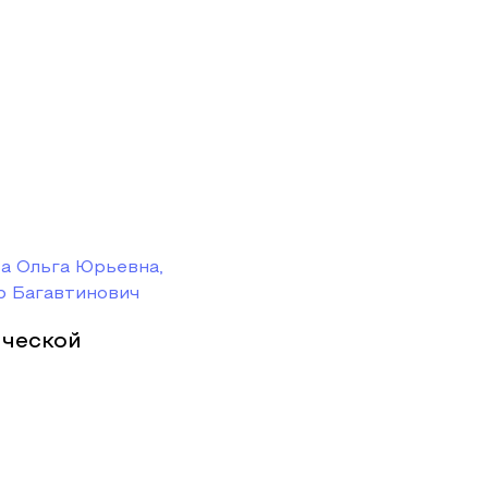
а Ольга Юрьевна,
р Багавтинович
ической