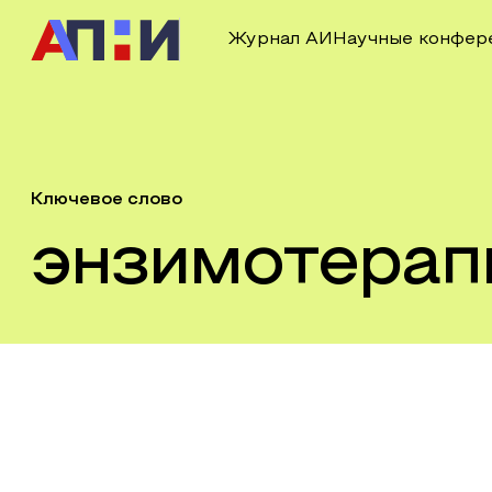
Журнал АИ
Научные конфер
Ключевое слово
энзимотерап