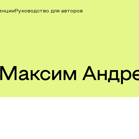
енции
Руководство для авторов
 Максим Андр