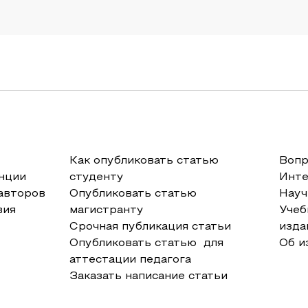
Как опубликовать статью
Вопр
нции
студенту
Инт
авторов
Опубликовать статью
Науч
вия
магистранту
Учеб
Срочная публикация статьи
изда
Опубликовать статью для
Об и
аттестации педагога
Заказать написание статьи