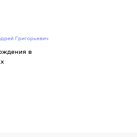
ндрей Григорьевич
ождения в
ах