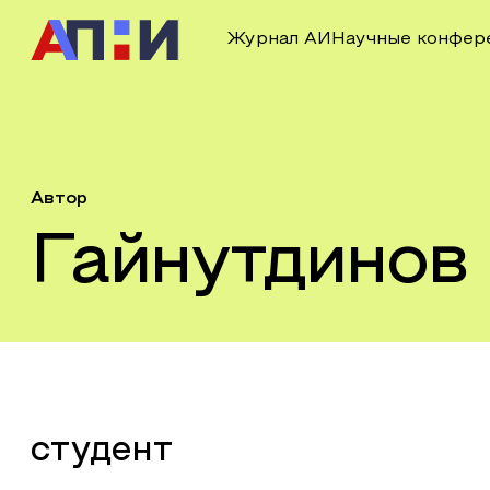
Журнал АИ
Научные конфер
Автор
Гайнутдинов
студент