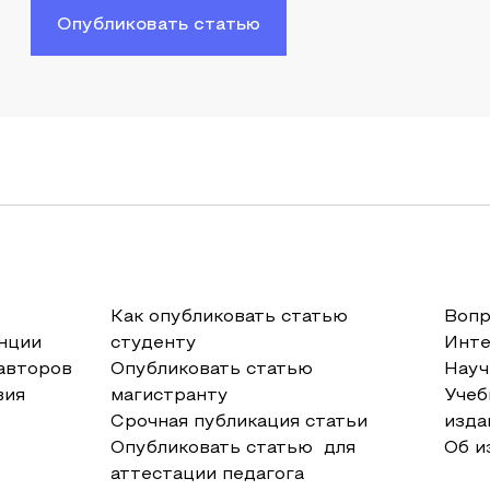
Опубликовать статью
Как опубликовать статью
Вопр
нции
студенту
Инт
авторов
Опубликовать статью
Науч
вия
магистранту
Учеб
Срочная публикация статьи
изда
Опубликовать статью для
Об и
аттестации педагога