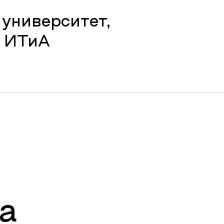
университет,
 ИТиА
а