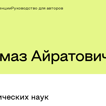
енции
Руководство для авторов
маз Айратови
ических наук