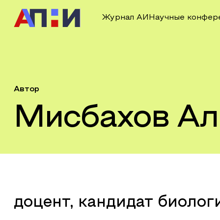
Журнал АИ
Научные конфер
Автор
Мисбахов Ал
доцент, кандидат биолог