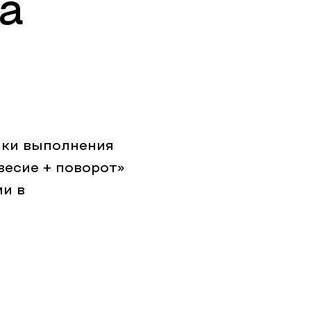
а
ики выполнения
есие + поворот»
и в