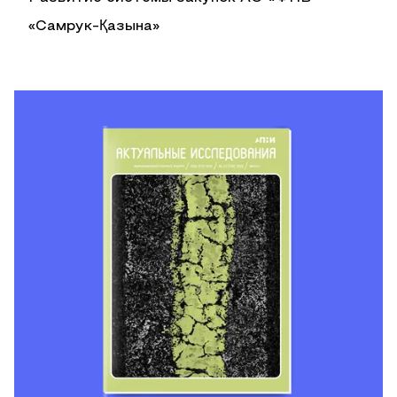
«Самрук-Қазына»