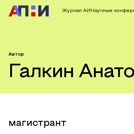
Журнал АИ
Научные конфер
Автор
Галкин Анат
магистрант