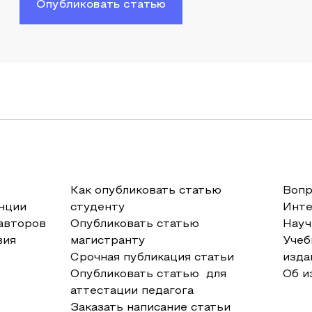
Опубликовать статью
Как опубликовать статью
Вопр
нции
студенту
Инт
авторов
Опубликовать статью
Науч
вия
магистранту
Учеб
Срочная публикация статьи
изда
Опубликовать статью для
Об и
аттестации педагога
Заказать написание статьи