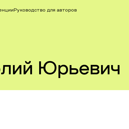
енции
Руководство для авторов
олий Юрьевич