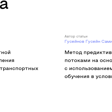
а
Автор статьи
Гусейнов Гусейн Сами
тной
Метод предиктив
ления
потоками на осн
 транспортных
с использование
обучения в услов