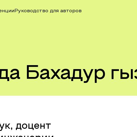
енции
Руководство для авторов
да Бахадур гы
ук, доцент