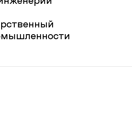
инженерии
арственный
ромышленности