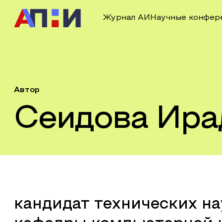
Журнал АИ
Научные конфер
Автор
Сеидова Ира
кандидат технических на