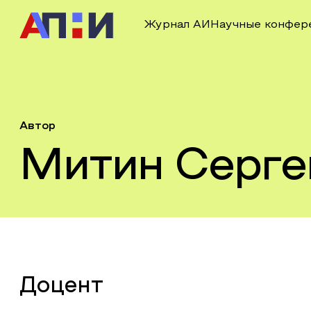
Журнал АИ
Научные конфер
Автор
Митин Серге
Доцент