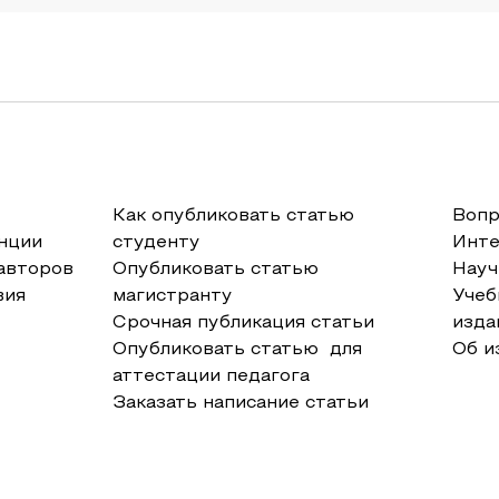
Как опубликовать статью
Вопр
нции
студенту
Инт
авторов
Опубликовать статью
Науч
вия
магистранту
Учеб
Срочная публикация статьи
изда
Опубликовать статью для
Об и
аттестации педагога
Заказать написание статьи