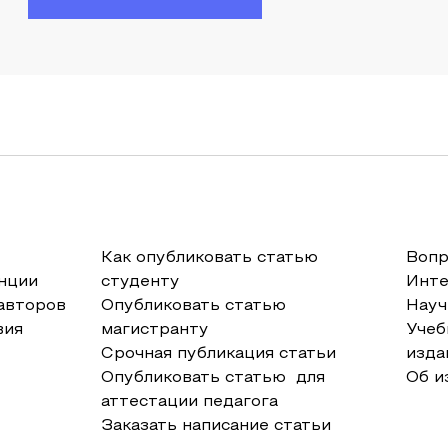
Как опубликовать статью
Вопр
нции
студенту
Инт
авторов
Опубликовать статью
Науч
вия
магистранту
Учеб
Срочная публикация статьи
изда
Опубликовать статью для
Об и
аттестации педагога
Заказать написание статьи