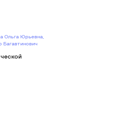
а Ольга Юрьевна,
р Багавтинович
ической