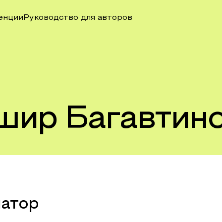
енции
Руководство для авторов
шир Багавтин
натор