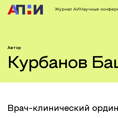
Журнал АИ
Научные конфер
Автор
Курбанов Ба
Врач-клинический орди