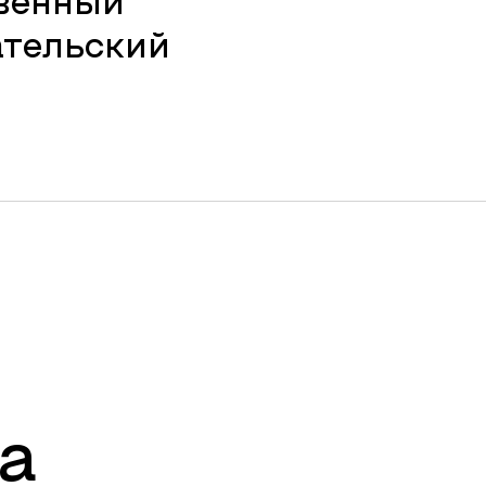
твенный
ательский
а