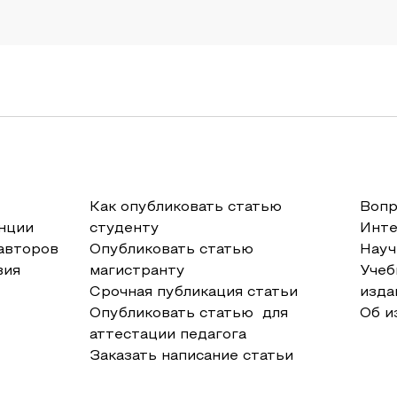
Как опубликовать статью
Вопр
нции
студенту
Инт
авторов
Опубликовать статью
Науч
вия
магистранту
Учеб
Срочная публикация статьи
изда
Опубликовать статью для
Об и
аттестации педагога
Заказать написание статьи