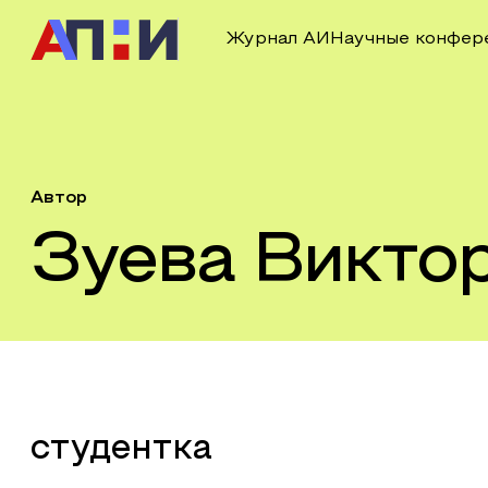
Журнал АИ
Научные конфер
Автор
Зуева Викто
студентка