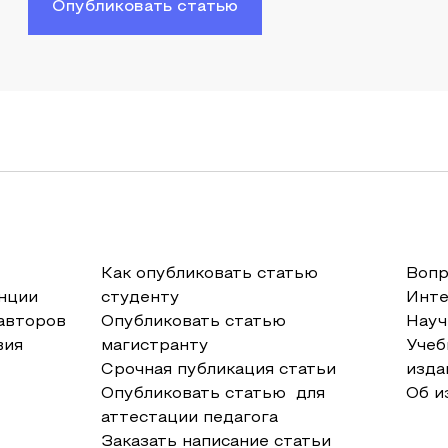
Опубликовать статью
Как опубликовать статью
Вопр
нции
студенту
Инт
авторов
Опубликовать статью
Науч
вия
магистранту
Учеб
Срочная публикация статьи
изда
Опубликовать статью для
Об и
аттестации педагога
Заказать написание статьи