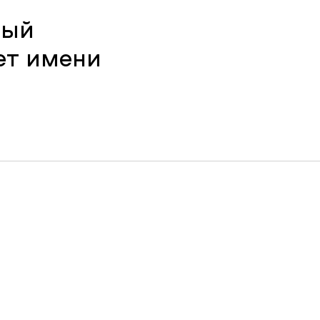
ный
ет имени