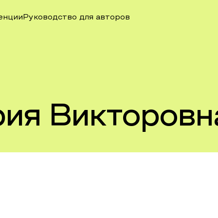
енции
Руководство для авторов
рия Викторовн