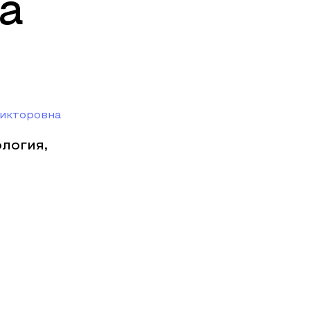
а
Викторовна
логия,