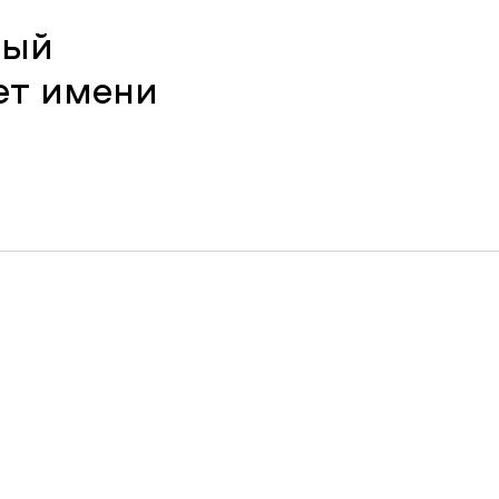
ный
ет имени