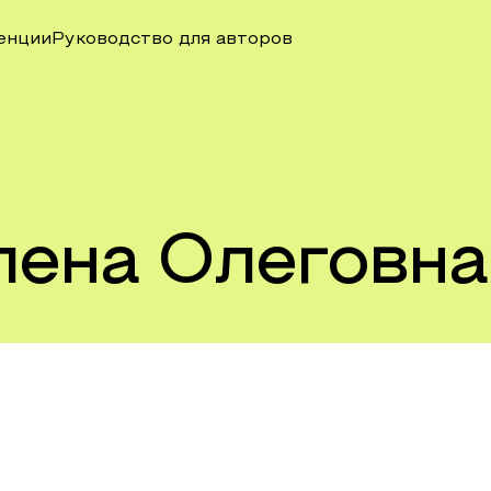
енции
Руководство для авторов
лена Олеговна