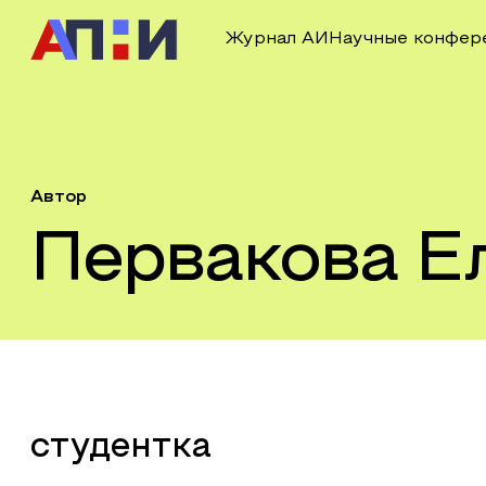
Журнал АИ
Научные конфер
Автор
Первакова Е
студентка