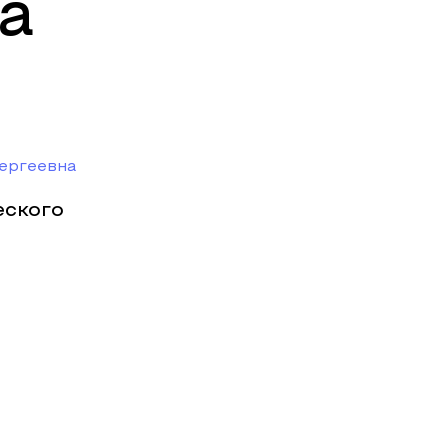
а
Сергеевна
еского