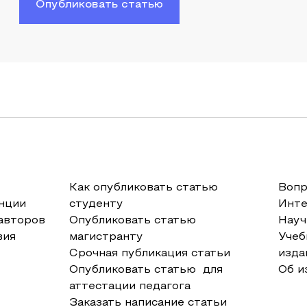
Опубликовать статью
Как опубликовать статью
Вопр
нции
студенту
Инт
авторов
Опубликовать статью
Науч
вия
магистранту
Учеб
Срочная публикация статьи
изда
Опубликовать статью для
Об и
аттестации педагога
Заказать написание статьи