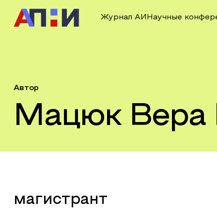
Журнал АИ
Научные конфер
Автор
Мацюк Вера 
магистрант