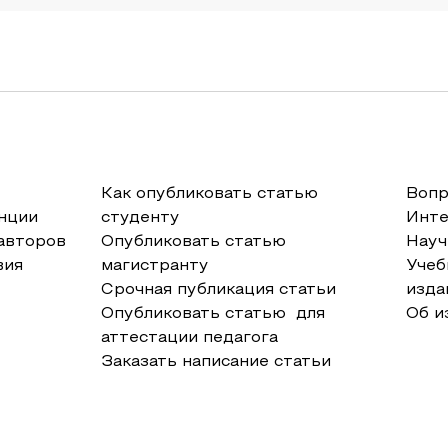
Как опубликовать статью
Вопр
нции
студенту
Инт
авторов
Опубликовать статью
Науч
вия
магистранту
Учеб
Срочная публикация статьи
изда
Опубликовать статью для
Об и
аттестации педагога
Заказать написание статьи