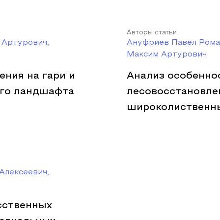
Авторы статьи
 Артурович,
Ануфриев Павел Рома
Максим Артурович
ения на гари и
Анализ особенно
ого ландшафта
лесовосстановлен
широколиственн
Алексеевич,
сственных