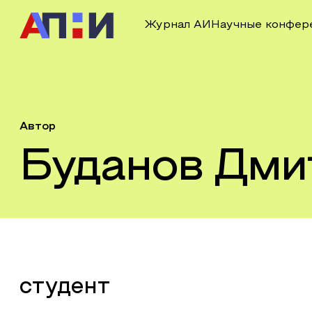
Журнал АИ
Научные конфер
Автор
Буданов Дми
студент