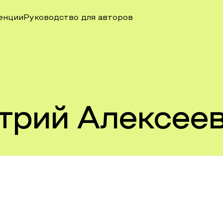
енции
Руководство для авторов
трий Алексее