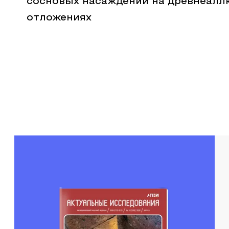
сосновых насаждений на древнеал
отложениях