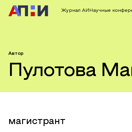
Журнал АИ
Научные конфер
Автор
Пулотова Ма
магистрант