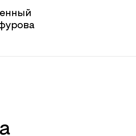
венный
афурова
а