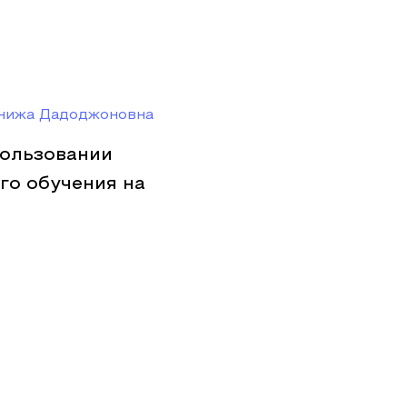
анижа Дадоджоновна
пользовании
о обучения на