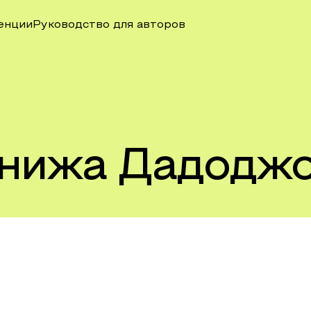
енции
Руководство для авторов
нижа Дадодж