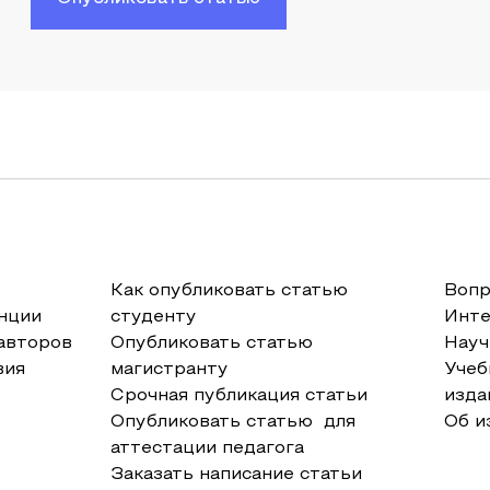
Как опубликовать статью
Вопр
нции
студенту
Инт
авторов
Опубликовать статью
Науч
вия
магистранту
Учеб
Срочная публикация статьи
изда
Опубликовать статью для
Об и
аттестации педагога
Заказать написание статьи