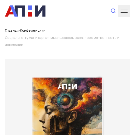
Главная
Конференции
Социально-гуманитарная мысль сквозь века: преемственность и
инновации