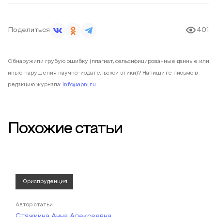
Поделиться
401
Обнаружили грубую ошибку (плагиат, фальсифицированные данные или
иные нарушения научно-издательской этики)? Напишите письмо в
редакцию журнала:
info@apni.ru
Похожие статьи
Юриспруденция
Автор статьи
Стяжкина Анна Алексеевна