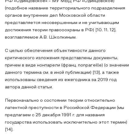
РФ «Одинцовское» - МУ МВД РФ «Одинцовское)
(подобное название территориального подразделения
органов внутренних дел Московской области
представляется несовершенным и не учитывающим
достижения теории правооохраны в РФ) [10, 11, 12],
возглавляемое А.В. Школкиным.
С целью обеспечения объективности данного
критического изложения представлены документы,
причем в виде нонпарели (франц. nonpareille) (о значении
данного термина см. в иной публикации) [13], а также
использованы сведения из ежегодника за 2019 год
автора данной статьи.
Первоначально о состоянии теории относительно
латентной преступности в Российской Федерации (мы
предлагаем с 25 декабря 1991 г. для названия
государства использовать исключительно этот термин)
[14].