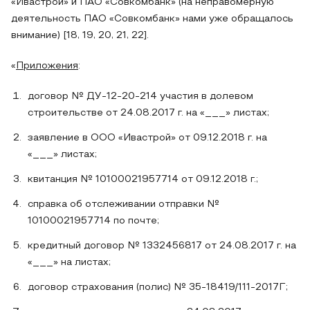
«Ивастрой» и ПАО «Совкомбанк» (на неправомерную
деятельность ПАО «Совкомбанк» нами уже обращалось
внимание) [18, 19, 20, 21, 22].
«
Приложения
:
договор № ДУ-12-20-214 участия в долевом
строительстве от 24.08.2017 г. на «___» листах;
заявление в ООО «Ивастрой» от 09.12.2018 г. на
«___» листах;
квитанция № 10100021957714 от 09.12.2018 г.;
справка об отслеживании отправки №
10100021957714 по почте;
кредитный договор № 1332456817 от 24.08.2017 г. на
«___» на листах;
договор страхования (полис) № 35-18419/111-2017Г;