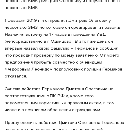
несколько SMS Дмитрию Олеговичу и получил от него
несколько SMS.
1 февраля 2019 г. я отправлял Дмитрию Олеговичу
несколько SMS, но которые он среагировал и позвонил.
Назначил встречу на 17 часов в помещении УВД
(непосредственно в г. Одинцово). В этот же день он
впервые назвал свою фамилию – Германов и сообщил,
что проводит проверку по моему заявлению. От моего
предложения прибыть совместно с очевидцем
Федоровым Леонидом подполковник полиции Германов
отказался.
Считаю действия Германова Дмитрия Олеговича не
соответствующими УПК РФ и, кроме того,
ведомственным нормативным правовым актам, в том
числе и о вежливом обращении с гражданами.
Прошу оценить действия Дмитрия Олеговича Германова
на предмет привлечения его к дисциплинарной