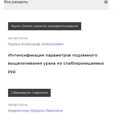
Все разделы
Науки о Земле, экология, природопользование
Автор статьи
Кулеш Александр Алексеевич
Интенсификация параметров подземного
выщелачивания урана из слабопроницаемых
руд
Образование, педагогика
Автор статьи
Азаренкова Марина Ивановна