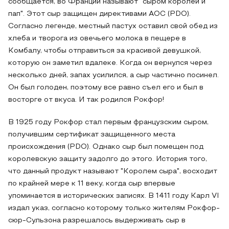
сообщается, во Франции называют "сыром королей и
пап". Этот сыр защищен директивами AOC (PDO).
Согласно легенде, местный пастух оставил свой обед из
хлеба и творога из овечьего молока в пещере в
Комбалу, чтобы отправиться за красивой девушкой,
которую он заметил вдалеке. Когда он вернулся через
несколько дней, запах усилился, а сыр частично посинел.
Он был голоден, поэтому все равно съел его и был в
восторге от вкуса. И так родился Рокфор!
В 1925 году Рокфор стал первым французским сыром,
получившим сертификат защищенного места
происхождения (PDO). Однако сыр был помещен под
королевскую защиту задолго до этого. История того,
что данный продукт называют "Королем сыра", восходит
по крайней мере к 11 веку, когда сыр впервые
упоминается в исторических записях. В 1411 году Карл VI
издал указ, согласно которому только жителям Рокфор-
сюр-Сульзона разрешалось выдерживать сыр в