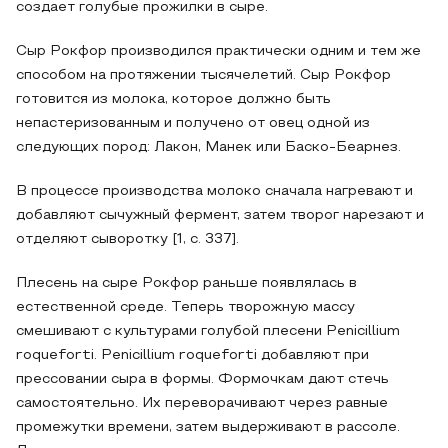
создает голубые прожилки в сыре.
Сыр Рокфор производился практически одним и тем же
способом на протяжении тысячелетий. Сыр Рокфор
готовится из молока, которое должно быть
непастеризованным и получено от овец одной из
следующих пород: Лакон, Манек или Баско-Беарнез.
В процессе производства молоко сначала нагревают и
добавляют сычужный фермент, затем творог нарезают и
отделяют сыворотку [1, с. 337].
Плесень на сыре Рокфор раньше появлялась в
естественной среде. Теперь творожную массу
смешивают с культурами голубой плесени Penicillium
roqueforti. Penicillium roqueforti добавляют при
прессовании сыра в формы. Формочкам дают стечь
самостоятельно. Их переворачивают через равные
промежутки времени, затем выдерживают в рассоле.