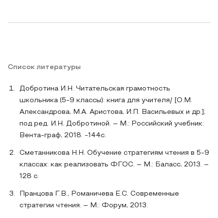
Список литературы
Добротина И.Н. Читательская грамотность
школьника (5-9 классы): книга для учителя/ [О.М.
Александрова, М.А. Аристова, И.П. Васильевых и др.];
под ред. И.Н. Добротиной. – М.: Российский учебник:
Вента-граф, 2018. -144с.
Сметанникова Н.Н. Обучение стратегиям чтения в 5-9
классах: как реализовать ФГОС. – М.: Баласс, 2013. –
128 с.
Пранцова Г.В., Романичева Е.С. Современные
стратегии чтения. – М.: Форум, 2013.