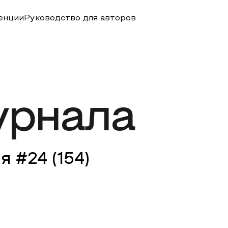
енции
Руководство для авторов
урнала
я #
24
(
154
)