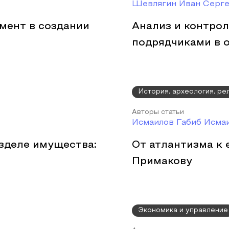
Шевлягин Иван Серге
мент в создании
Анализ и контрол
подрядчиками в 
История, археология, р
Авторы статьи
Исмаилов Габиб Исма
зделе имущества:
От атлантизма к 
Примакову
Экономика и управление