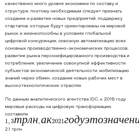
качественно иного уровня экономики по составу и
структуре, поэтому необходимым следует признать
создание и развитие новых предприятий, поддержку
стартапов, которые будут ориентированы на мировой
рынок и жизнеспособны в условиях глобальной
цифровой конкуренции, сквозную автоматизацию всех
основных производственно-экономических процессов,
развитие рынка персонифицированного производства и
потребления, увеличение совокупной эффективности
субъектов экономической деятельности, мобилизацию
знаний через обмен, создание новых рабочих мест в
высокотехнологических отраслях.
По данным аналитического агентства IDC, к 2018 году
мировые расходы на цифровую трансформацию
составили
1
,
3
т
р
л
н
,
а
к
2021
г
о
д
у
э
т
о
з
н
а
ч
е
н
и
е
п
р
и
б
л
и
з
т
р
л
н
а
к
г
о
д
у
э
т
о
з
н
а
ч
е
н
2,1 трлн.