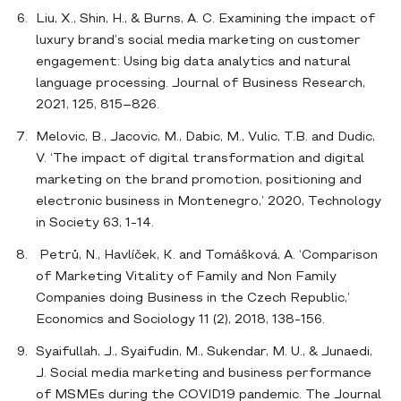
Liu, X., Shin, H., & Burns, A. C. Examining the impact of
luxury brand’s social media marketing on customer
engagement: Using big data analytics and natural
language processing. Journal of Business Research,
2021, 125, 815–826.
Melovic, B., Jacovic, M., Dabic, M., Vulic, T.B. and Dudic,
V. ‘The impact of digital transformation and digital
marketing on the brand promotion, positioning and
electronic business in Montenegro,’ 2020, Technology
in Society 63, 1-14.
Petrů, N., Havlíček, K. and Tomášková, A. ‘Comparison
of Marketing Vitality of Family and Non Family
Companies doing Business in the Czech Republic,’
Economics and Sociology 11 (2), 2018, 138-156.
Syaifullah, J., Syaifudin, M., Sukendar, M. U., & Junaedi,
J. Social media marketing and business performance
of MSMEs during the COVID19 pandemic. The Journal