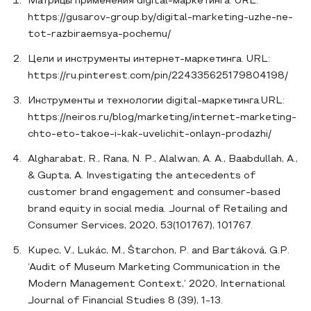
Матрицы применения digital-маркетинга. URL:
https://gusarov-group.by/digital-marketing-uzhe-ne-
tot-razbiraemsya-pochemu/
Цели и инструменты интернет-маркетинга. URL:
https://ru.pinterest.com/pin/224335625179804198/
Инструменты и технологии digital-маркетинга.URL:
https://neiros.ru/blog/marketing/internet-marketing-
chto-eto-takoe-i-kak-uvelichit-onlayn-prodazhi/
Algharabat, R., Rana, N. P., Alalwan, A. A., Baabdullah, A.,
& Gupta, A. Investigating the antecedents of
customer brand engagement and consumer-based
brand equity in social media. Journal of Retailing and
Consumer Services, 2020, 53(101767), 101767.
Kupec, V., Lukác, M., Štarchon, P. and Bartáková, G.P.
‘Audit of Museum Marketing Communication in the
Modern Management Context,’ 2020, International
Journal of Financial Studies 8 (39), 1-13.