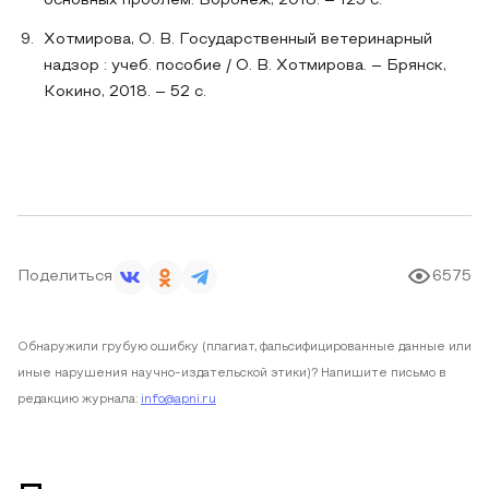
основных проблем. Воронеж, 2018. – 125 с.
Хотмирова, О. В. Государственный ветеринарный
надзор : учеб. пособие / О. В. Хотмирова. – Брянск,
Кокино, 2018. – 52 с.
Поделиться
6575
Обнаружили грубую ошибку (плагиат, фальсифицированные данные или
иные нарушения научно-издательской этики)? Напишите письмо в
редакцию журнала:
info@apni.ru