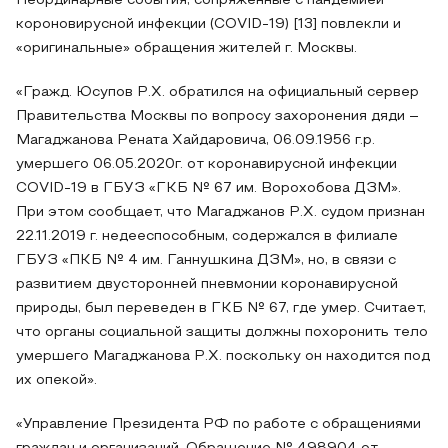
Неординарные события, сопряженные с пандемией
короновирусной инфекции (COVID-19) [13] повлекли и
«оригинальные» обращения жителей г. Москвы.
«Гражд. Юсупов Р.Х. обратился на официальный сервер
Правительства Москвы по вопросу захоронения дяди –
Магаджанова Рената Хайдаровича, 06.09.1956 г.р.
умершего 06.05.2020г. от коронавирусной инфекции
COVID-19 в ГБУЗ «ГКБ № 67 им. Ворохобова ДЗМ».
При этом сообщает, что Магаджанов Р.Х. судом признан
22.11.2019 г. недееспособным, содержался в филиале
ГБУЗ «ПКБ № 4 им. Ганнушкина ДЗМ», но, в связи с
развитием двусторонней пневмонии коронавирусной
природы, был переведен в ГКБ № 67, где умер. Считает,
что органы социальной защиты должны похоронить тело
умершего Магаджанова Р.Х. поскольку он находится под
их опекой».
«Управление Президента РФ по работе с обращениями