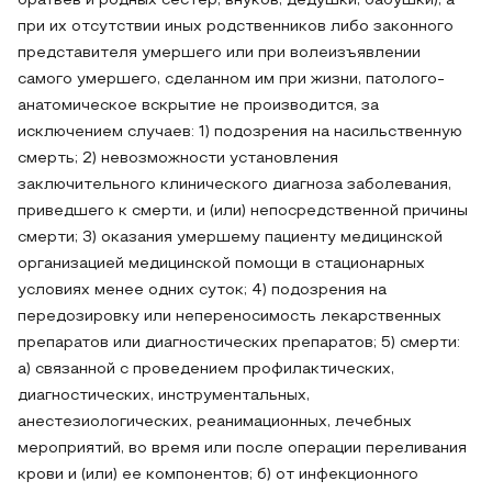
братьев и родных сестер, внуков, дедушки, бабушки), а
при их отсутствии иных родственников либо законного
представителя умершего или при волеизъявлении
самого умершего, сделанном им при жизни, патолого-
анатомическое вскрытие не производится, за
исключением случаев: 1) подозрения на насильственную
смерть; 2) невозможности установления
заключительного клинического диагноза заболевания,
приведшего к смерти, и (или) непосредственной причины
смерти; 3) оказания умершему пациенту медицинской
организацией медицинской помощи в стационарных
условиях менее одних суток; 4) подозрения на
передозировку или непереносимость лекарственных
препаратов или диагностических препаратов; 5) смерти:
а) связанной с проведением профилактических,
диагностических, инструментальных,
анестезиологических, реанимационных, лечебных
мероприятий, во время или после операции переливания
крови и (или) ее компонентов; б) от инфекционного