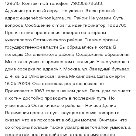
129515. Контактный телефон: 79035878583.
Административный округ: Не указан. Электронный
адрес: eugenebokhon1@mail.ru. Район: Не указан. Суть
вопроса: Сообщение с mos.ru, идентификатор: 1882765
Препятствие проведения похорон со стороны
участкового Останкинского района. В какие органы
государственной власти Вы обращались и когда: В
полицию Останкинского района. Содержание обращения:
Мы столкнулись с произволом в полиции. У нас умерла в
доме соседка по адресу г. Москва, ул. Звездный бульвар,
д. 4, кв. 22 Спиранская Ганна Михайловна (дата смерти
18.05.2020). Она одинокая, родственников нет.
Проживает с 1967 года в нашем доме. Весь дом ее знает
и хотим достойно проводить в последний путь. Но
участковый Останкинского района - Нечаев Денис
Вадимович препятствует осуществлению похорон и
сказал, что ее похоронят в общей могиле. Считаем, что
со стороны полиции также усматривается злой умысел, а
предметом противодействия стало ее имущество.