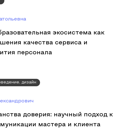
г
атольевна
бразовательная экосистема как
шения качества сервиса и
вития персонала
оведение, дизайн
ександрович
нства доверия: научный подход к
муникации мастера и клиента