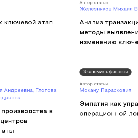
Автор статьи
Железняков Михаил В
к ключевой этап
Анализ транзакци
методы выявлени
изменению ключе
Экономика, финансы
Автор статьи
я Андреевна, Глотова
Мокану Парасковия
ндровна
Эмпатия как упр
 производства в
операционной логи
 центров
таты