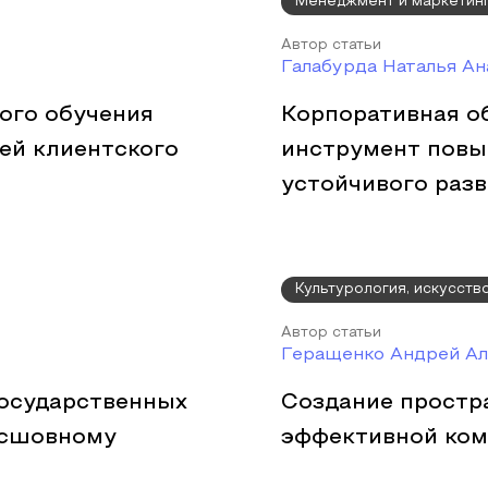
Менеджмент и маркетин
Автор статьи
Галабурда Наталья Ан
ого обучения
Корпоративная о
лей клиентского
инструмент повы
устойчивого раз
Культурология, искусств
Автор статьи
Геращенко Андрей Ал
осударственных
Создание простра
бесшовному
эффективной ком