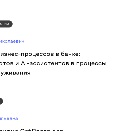
огии
иколаевич
изнес-процессов в банке:
отов и AI-ассистентов в процессы
луживания
ильевна