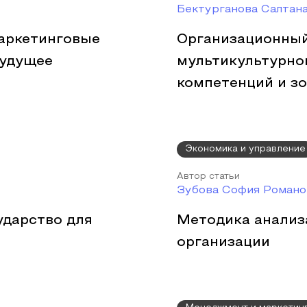
Бектурганова Салтан
аркетинговые
Организационный
будущее
мультикультурной
компетенций и з
Экономика и управление
Автор статьи
Зубова София Романо
ударство для
Методика анализ
организации