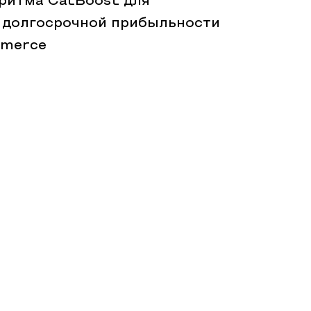
ритма CatBoost для
 долгосрочной прибыльности
mmerce