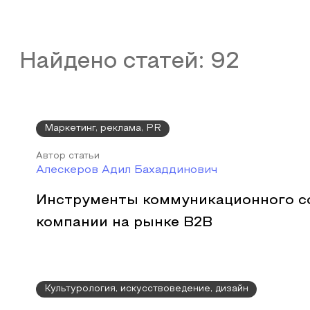
Найдено статей:
92
Маркетинг, реклама, PR
Автор статьи
Алескеров Адил Бахаддинович
Инструменты коммуникационного с
компании на рынке B2B
Культурология, искусствоведение, дизайн