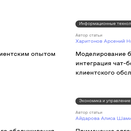
Информационные технол
Автор статьи
Харитонов Арсений Н
лиентским опытом
Моделирование б
интеграция чат-б
клиентского обс
Экономика и управление
Автор статьи
Айдарова Алиса Шам