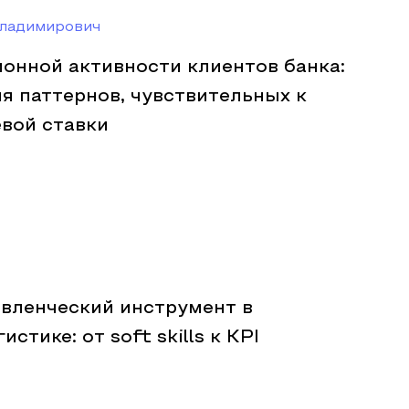
ладимирович
онной активности клиентов банка:
я паттернов, чувствительных к
вой ставки
авленческий инструмент в
стике: от soft skills к KPI