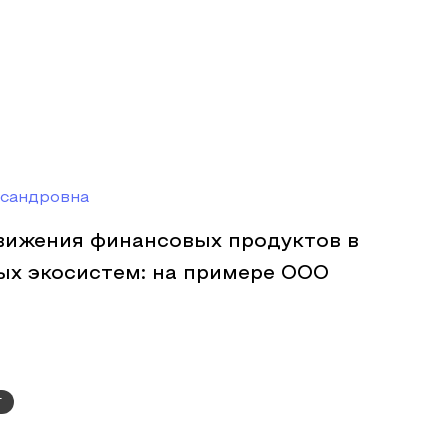
ксандровна
вижения финансовых продуктов в
ых экосистем: на примере ООО
г