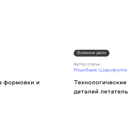
Военное дело
Автор статьи
Языкбаев Шарифулла
в формовки и
Технологические
деталей летател