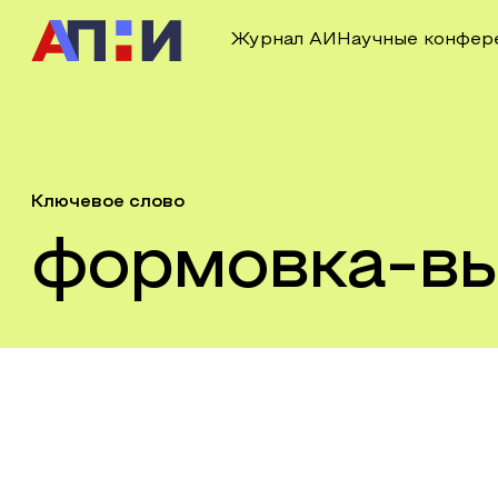
Журнал АИ
Научные конфер
Ключевое слово
формовка-в